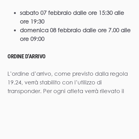
sabato 07 febbraio dalle ore 15:30 alle
ore 19:30
domenica 08 febbraio dalle ore 7.00 alle
ore 09:00
ORDINE D’ARRIVO
L’ordine d’arrivo, come previsto dalla regola
19.24, verrà stabilito con l’utilizzo di
transponder. Per ogni atleta verrà rilevato il
tempo ufficiale dallo sparo al traguardo.
L’eventuale “Real Time” rilevato dal sistema
non sarà omologato e non avrà alcun valore
agli effetti delle graduatorie federali.